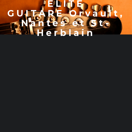
ELITE
GUITARE Orvault,
Nantes et St-
Herblain