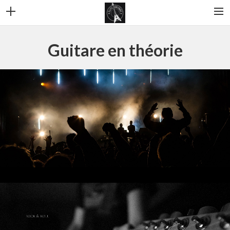
ELITE GUITARE
Guitare en théorie
BIO AXEL
PHOTOS
VIDEOS
CONTACT
RECHERCHE