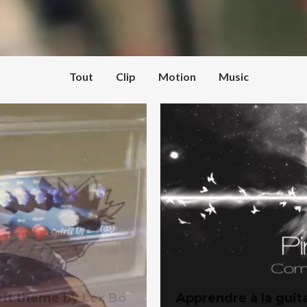
Tout
Clip
Motion
Music
irit theme by Lex Bo
Apprendre à la gui