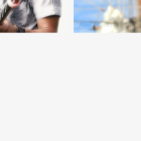
e alias Lex Bo
Axel professeur de g