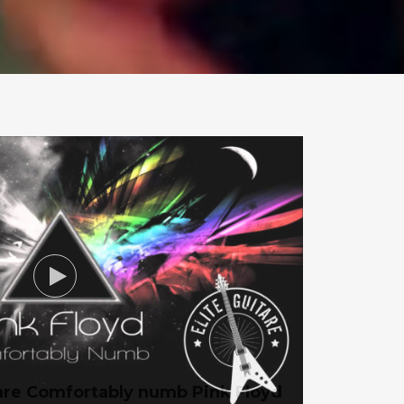
tare Comfortably numb Pink Floyd