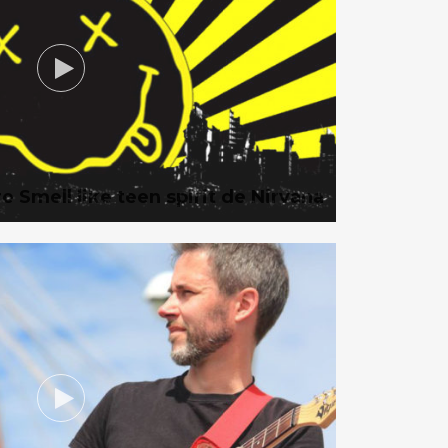
e Smell like teen spirit de Nirvana