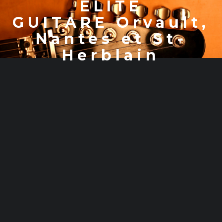
ELITE
GUITARE Orvault,
Nantes et St-
Herblain