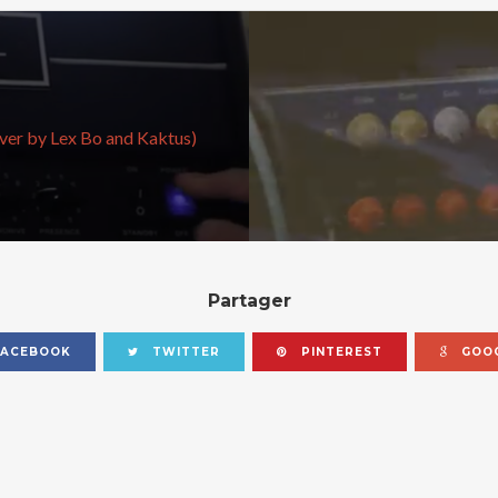
over by Lex Bo and Kaktus)
Partager
ACEBOOK
TWITTER
PINTEREST
GOOG