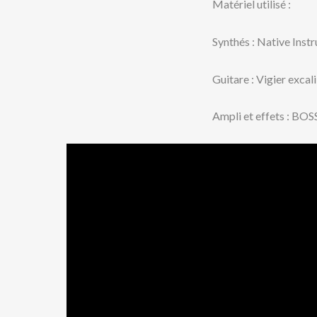
Matériel utilisé :
Synthés : Native Inst
Guitare : Vigier exca
Ampli et effets : BO