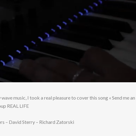
wave music, I took a real pleasure to cover this song « Send me an
oup REAL LIFE
rs – David Sterry – Richard Zatorski