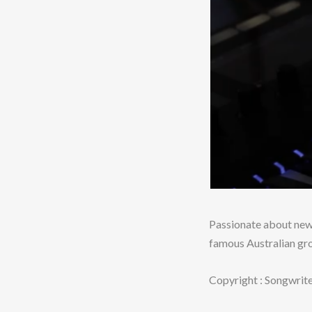
Passionate about new 
famous Australian gr
Copyright : Songwrite