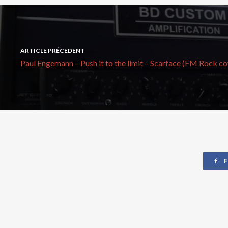
ARTICLE PRÉCEDENT
Paul Engemann – Push it to the limit – Scarface (FM Rock c
F