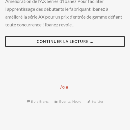
Amélioration de l’AX Séries d’Ibanez Pour faciliter
l’apprentissage des débutants le fabriquant Ibanez à
amélioré la série AX pour un prix d’entrée de gamme défiant
toute concurrence ! Ibanez revoie...
CONTINUER LA LECTURE →
Axel
il y a 8 ans
Events
,
News
twitter