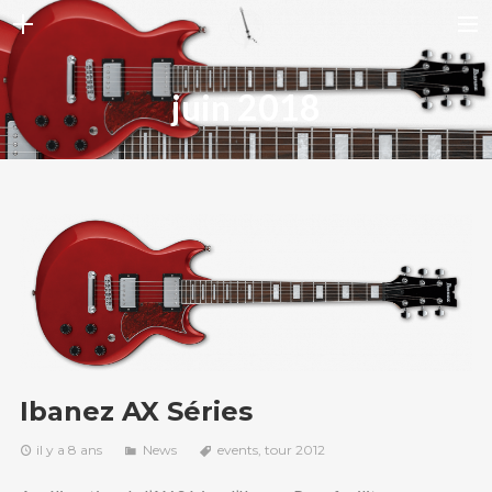
ELITE GUITARE
juin 2018
BIO AXEL
PHOTOS
VIDEOS
CONTACT
RECHERCHE
Ibanez AX Séries
il y a 8 ans
News
events
,
tour 2012