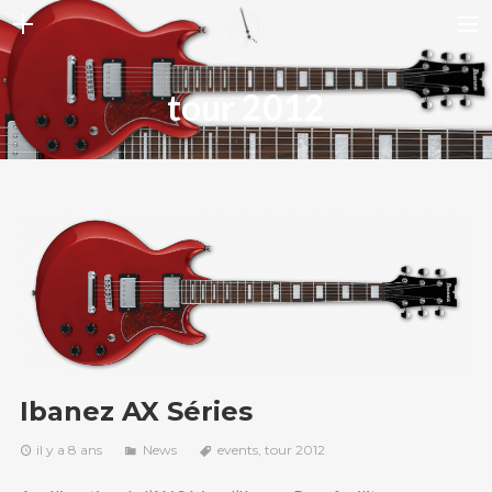
ELITE GUITARE
tour 2012
BIO AXEL
PHOTOS
VIDEOS
CONTACT
RECHERCHE
Ibanez AX Séries
il y a 8 ans
News
events
,
tour 2012