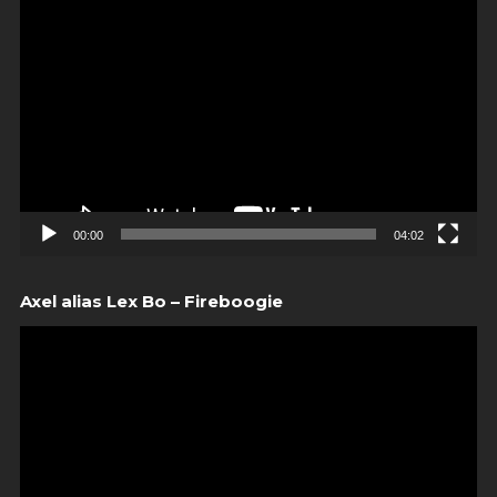
00:00
04:02
Axel alias Lex Bo – Fireboogie