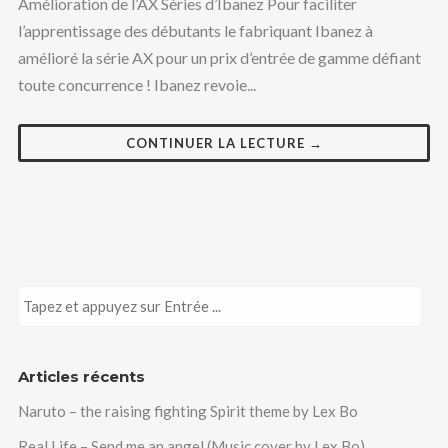
Amélioration de l’AX Séries d’Ibanez Pour faciliter
l’apprentissage des débutants le fabriquant Ibanez à
amélioré la série AX pour un prix d’entrée de gamme défiant
toute concurrence ! Ibanez revoie...
CONTINUER LA LECTURE →
Articles récents
Naruto – the raising fighting Spirit theme by Lex Bo
Real Life – Send me an angel (Music cover by Lex Bo)