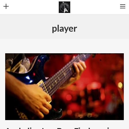
ELITE GUITARE
player
BIO AXEL
PHOTOS
VIDEOS
CONTACT
RECHERCHE