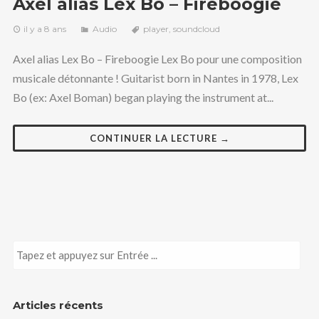
Axel alias Lex Bo – Fireboogie
il y a 8 ans
Audio
player
,
soundcloud
Axel alias Lex Bo – Fireboogie Lex Bo pour une composition
musicale détonnante ! Guitarist born in Nantes in 1978, Lex
Bo (ex: Axel Boman) began playing the instrument at...
CONTINUER LA LECTURE →
Articles récents